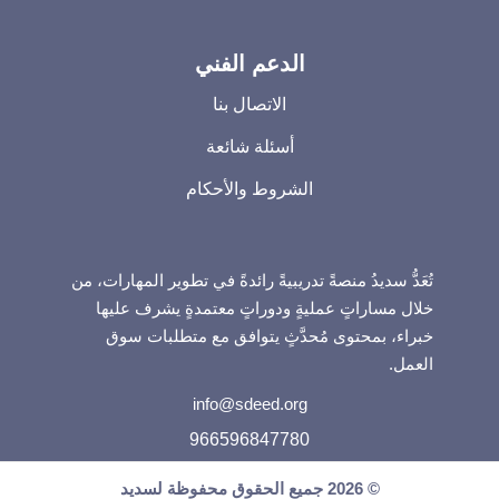
الدعم الفني
الاتصال بنا
أسئلة شائعة
الشروط والأحكام
تُعَدُّ سديدُ منصةً تدريبيةً رائدةً في تطوير المهارات، من
خلال مساراتٍ عمليةٍ ودوراتٍ معتمدةٍ يشرف عليها
خبراء، بمحتوى مُحدَّثٍ يتوافق مع متطلبات سوق
العمل.
info@sdeed.org
966596847780
© 2026 جميع الحقوق محفوظة لسديد