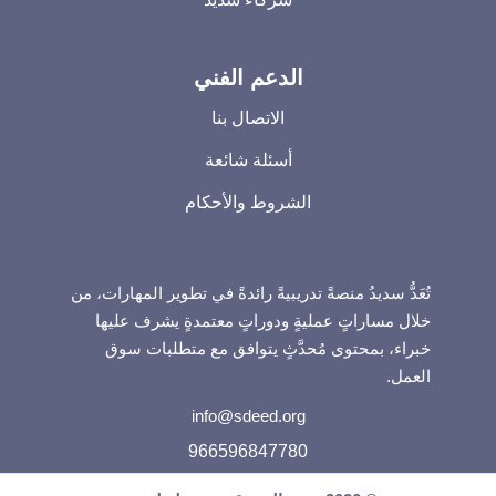
الدعم الفني
الاتصال بنا
أسئلة شائعة
الشروط والأحكام
تُعَدُّ سديدُ منصةً تدريبيةً رائدةً في تطوير المهارات، من
خلال مساراتٍ عمليةٍ ودوراتٍ معتمدةٍ يشرف عليها
خبراء، بمحتوى مُحدَّثٍ يتوافق مع متطلبات سوق
العمل.
info@sdeed.org
966596847780